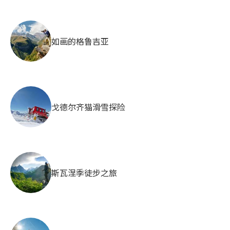
如画的格鲁吉亚
戈德尔齐猫滑雪探险
斯瓦涅季徒步之旅