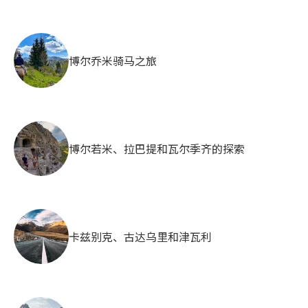
博尔乔米骑马之旅
博尔若米、拉巴提和瓦尔季齐的探索
卡兹别克、古达乌里和津瓦利