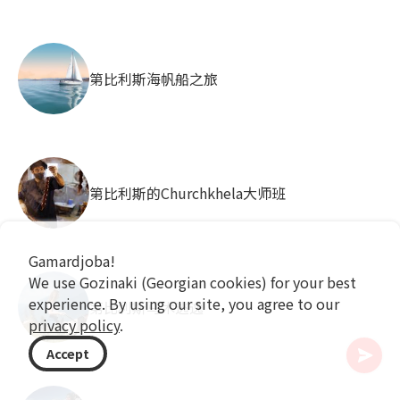
第比利斯海帆船之旅
第比利斯的Churchkhela大师班
Gamardjoba!
We use Gozinaki (Georgian cookies) for your best
experience. By using our site, you agree to our
第比利斯马术逃逸
privacy policy
.
Accept