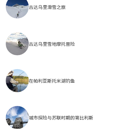
古达乌里滑雪之旅
古达乌里雪地摩托冒险
在帕利亚斯托米湖钓鱼
城市探险与苏联时期的第比利斯