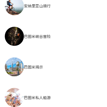
安纳里亚山骑行
巴图米峡谷冒险
巴图米揭示
巴图米私人船游