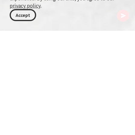
privacy policy
.
Accept
格鲁吉亚
目的地
姆茨赫塔-姆季安尼提
Armazi Fortress
巍然矗立在格鲁吉亚 Mtskheta 的历史市景之上的
是 Armazi Fortress 的雄伟废墟。它曾是守卫来自高
加索山脉以外国家通道的前哨，遗迹至今仍彰显其
规模与重要性。其历史可追溯至13至15世纪，是格
鲁吉亚古代建筑的象征。