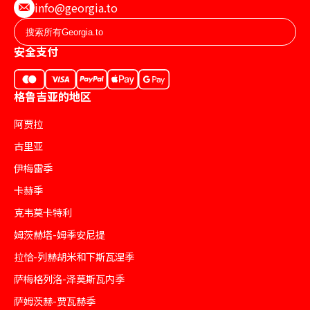
info@georgia.to
安全支付
格鲁吉亚的地区
阿贾拉
古里亚
伊梅雷季
卡赫季
克韦莫卡特利
姆茨赫塔-姆季安尼提
拉恰-列赫胡米和下斯瓦涅季
萨梅格列洛-泽莫斯瓦内季
萨姆茨赫-贾瓦赫季