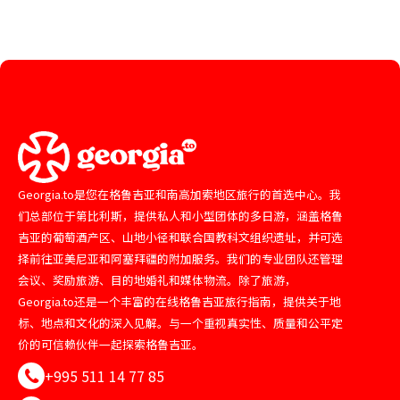
Georgia.to是您在格鲁吉亚和南高加索地区旅行的首选中心。我
们总部位于第比利斯，提供私人和小型团体的多日游，涵盖格鲁
吉亚的葡萄酒产区、山地小径和联合国教科文组织遗址，并可选
择前往亚美尼亚和阿塞拜疆的附加服务。我们的专业团队还管理
会议、奖励旅游、目的地婚礼和媒体物流。除了旅游，
Georgia.to还是一个丰富的在线格鲁吉亚旅行指南，提供关于地
标、地点和文化的深入见解。与一个重视真实性、质量和公平定
价的可信赖伙伴一起探索格鲁吉亚。
+995 511 14 77 85