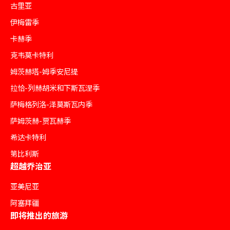
古里亚
伊梅雷季
卡赫季
克韦莫卡特利
姆茨赫塔-姆季安尼提
拉恰-列赫胡米和下斯瓦涅季
萨梅格列洛-泽莫斯瓦内季
萨姆茨赫-贾瓦赫季
希达卡特利
第比利斯
超越乔治亚
亚美尼亚
阿塞拜疆
即将推出的旅游