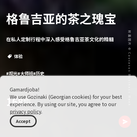
格鲁吉亚的茶之瑰宝
封面图片 © Caucasus Business Week
在私人定制行程中深入感受格鲁吉亚茶文化的精髓
体验
#观光
#大师班
#历史
Gamardjoba!
We use Gozinaki (Georgian cookies) for your best
168
起价
experience. By using our site, you agree to our
USD
privacy policy
.
Accept