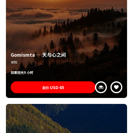
Gomismta — 天与心之间
体验
探索
观光
9 小时
USD
65
起价