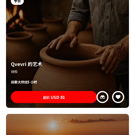
新
Qvevri 的艺术
体验
探索
大师班
5 小时
USD
81
起价