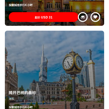
探索
城市步行
4 小时
USD
31
起价
揭开巴统的面纱
体验
探索
城市步行
4 小时