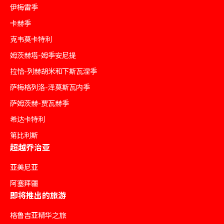
伊梅雷季
卡赫季
克韦莫卡特利
姆茨赫塔-姆季安尼提
拉恰-列赫胡米和下斯瓦涅季
萨梅格列洛-泽莫斯瓦内季
萨姆茨赫-贾瓦赫季
希达卡特利
第比利斯
超越乔治亚
亚美尼亚
阿塞拜疆
即将推出的旅游
格鲁吉亚精华之旅