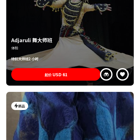
Adjaruli 舞大师班
体验
特别
大师班
2 小时
USD
61
起价
新品