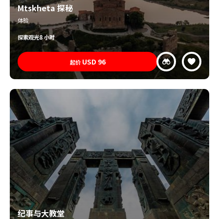
Mtskheta 探秘
体验
探索
观光
8 小时
USD
96
起价
纪事与大教堂