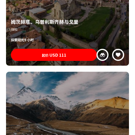
姆茨赫塔、乌普利斯齐赫与戈里
体验
探索
观光
9 小时
USD
111
起价