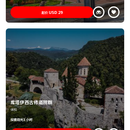
USD
29
起价
库塔伊西古修道院群
体验
探索
观光
3 小时