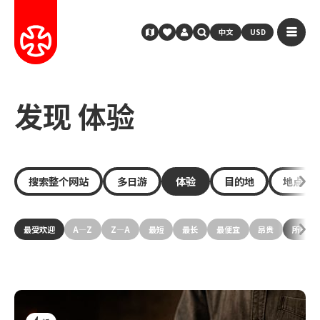
中文
USD
发现 体验
搜索整个网站
多日游
体验
目的地
地点
最受欢迎
A—Z
Z—A
最短
最长
最便宜
昂贵
所有活