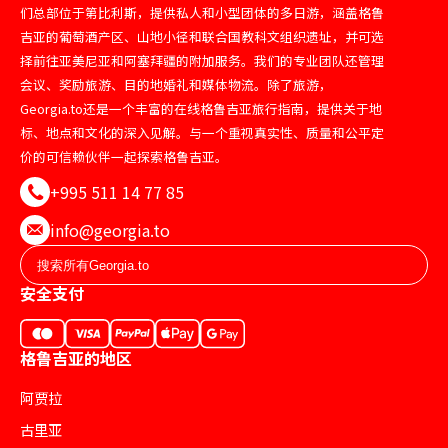
们总部位于第比利斯，提供私人和小型团体的多日游，涵盖格鲁
吉亚的葡萄酒产区、山地小径和联合国教科文组织遗址，并可选
择前往亚美尼亚和阿塞拜疆的附加服务。我们的专业团队还管理
会议、奖励旅游、目的地婚礼和媒体物流。除了旅游，
Georgia.to还是一个丰富的在线格鲁吉亚旅行指南，提供关于地
标、地点和文化的深入见解。与一个重视真实性、质量和公平定
价的可信赖伙伴一起探索格鲁吉亚。
+995 511 14 77 85
info@georgia.to
安全支付
格鲁吉亚的地区
阿贾拉
古里亚