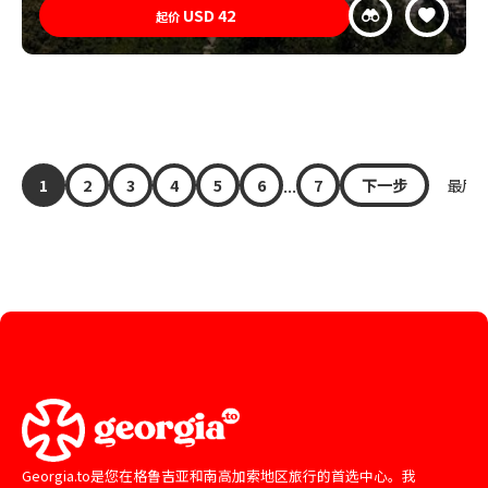
USD
42
起价
...
1
2
3
4
5
6
7
下一步
最后 »
Georgia.to是您在格鲁吉亚和南高加索地区旅行的首选中心。我