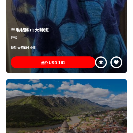
羊毛毡围巾大师班
体验
特别
大师班
4 小时
USD
161
起价