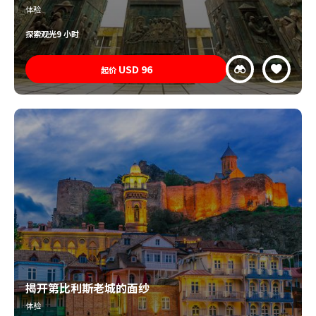
体验
探索
观光
9 小时
USD
96
起价
揭开第比利斯老城的面纱
体验