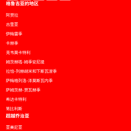
格鲁吉亚的地区
阿贾拉
古里亚
伊梅雷季
卡赫季
克韦莫卡特利
姆茨赫塔-姆季安尼提
拉恰-列赫胡米和下斯瓦涅季
萨梅格列洛-泽莫斯瓦内季
萨姆茨赫-贾瓦赫季
希达卡特利
第比利斯
超越乔治亚
亚美尼亚