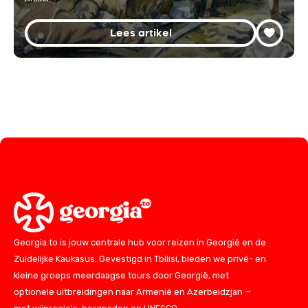
Lees artikel
Georgia.to is jouw centrale hub voor reizen in Georgië en de
Zuidelijke Kaukasus. Gevestigd in Tbilisi, bieden we privé- en
kleine groeps meerdaagse tours door Georgië, met
optionele uitbreidingen naar Armenië en Azerbeidzjan —