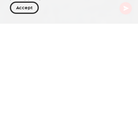
Accept
Georgië
Bestemmingen
Kvemo Kartli
Gardabani
Gardabani is een klein stadje in de regio Kvemo
Kartli in Georgië. De geschiedenis van de stad
gaat terug tot de 6e eeuw, toen het werd gesticht
als fort om de omgeving tegen indringers te
beschermen. Tegenwoordig staat Gardabani
bekend om zijn rijke culturele erfgoed, traditionele
architectuur en natuurlijke schoonheid.