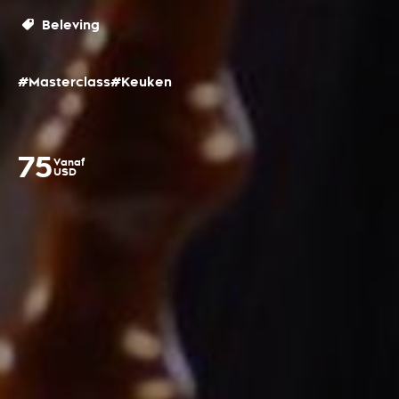
Beleving
#Masterclass
#Keuken
75
Vanaf
USD