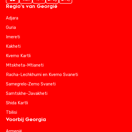
Regio's van Georgië
Adjara
Guria
Imereti
Kakheti
Kvemo Kartli
Mtskheta-Mtianeti
Racha-Lechkhumi en Kvemo Svaneti
Samegrelo-Zemo Svaneti
Samtskhe-Javakheti
Shida Kartli
Tbilisi
Voorbij Georgia
Armenië