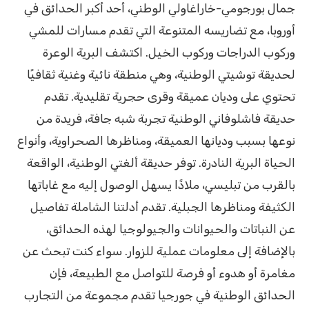
جمال بورجومي-خاراغاولي الوطني، أحد أكبر الحدائق في
أوروبا، مع تضاريسه المتنوعة التي تقدم مسارات للمشي
وركوب الدراجات وركوب الخيل. اكتشف البرية الوعرة
لحديقة توشيتي الوطنية، وهي منطقة نائية وغنية ثقافيًا
تحتوي على وديان عميقة وقرى حجرية تقليدية. تقدم
حديقة فاشلوفاني الوطنية تجربة شبه جافة، فريدة من
نوعها بسبب وديانها العميقة، ومناظرها الصحراوية، وأنواع
الحياة البرية النادرة. توفر حديقة ألغتي الوطنية، الواقعة
بالقرب من تبليسي، ملاذًا يسهل الوصول إليه مع غاباتها
الكثيفة ومناظرها الجبلية. تقدم أدلتنا الشاملة تفاصيل
عن النباتات والحيوانات والجيولوجيا لهذه الحدائق،
بالإضافة إلى معلومات عملية للزوار. سواء كنت تبحث عن
مغامرة أو هدوء أو فرصة للتواصل مع الطبيعة، فإن
الحدائق الوطنية في جورجيا تقدم مجموعة من التجارب