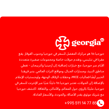
جورجيا.to هو مركزك المفضل للسفر في جورجيا وجنوب القوقاز. يقع
مقرنا في تبليسي، ونقدم جولات خاصة ومجموعات صغيرة متعددة
الأيام عبر جورجيا، مع خيارات إضافية إلى أرمينيا وأذربيجان - تغطي
مناطق النبيذ، ومسارات الجبال، ومواقع التراث العالمي. يدير فريقنا
الخبير أيضًا فعاليات MICE، وحفلات الزفاف الوجهة، ولوجستيات الإعلام.
بالإضافة إلى الجولات، تعتبر جورجيا.to دليلًا غنيًا عبر الإنترنت للسفر في
جورجيا، مليئًا بالرؤى حول المعالم، والأماكن، والثقافة. اكتشف جورجيا
مع شريك موثوق يقدر الأصالة، والجودة، والأسعار العادلة.
+995 511 14 77 85