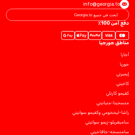
info@georgia.to
دفع آمن 100٪
مناطق جورجيا
أجارا
جوريا
إيميرتي
كاخيتي
كفيمو كارتلي
متسخيتا-متيانيتي
راشا-ليخخومي وكفيمو سوانيتي
ساميغريلو-زيمو سوانيتي
سامتسخه-جافاخيتي