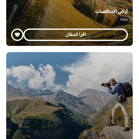
أرض التناقضات
مقالة
اقرأ المقال