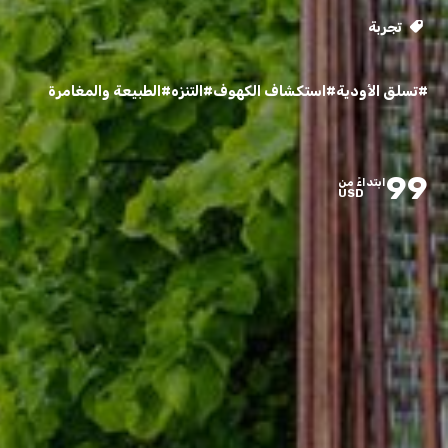
تجربة
#تسلق الأودية
#استكشاف الكهوف
#التنزه
#الطبيعة والمغامرة
99
ابتداءً من
USD