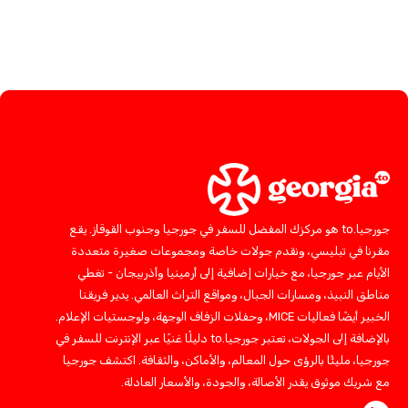
جورجيا.to هو مركزك المفضل للسفر في جورجيا وجنوب القوقاز. يقع
مقرنا في تبليسي، ونقدم جولات خاصة ومجموعات صغيرة متعددة
الأيام عبر جورجيا، مع خيارات إضافية إلى أرمينيا وأذربيجان - تغطي
مناطق النبيذ، ومسارات الجبال، ومواقع التراث العالمي. يدير فريقنا
الخبير أيضًا فعاليات MICE، وحفلات الزفاف الوجهة، ولوجستيات الإعلام.
بالإضافة إلى الجولات، تعتبر جورجيا.to دليلًا غنيًا عبر الإنترنت للسفر في
جورجيا، مليئًا بالرؤى حول المعالم، والأماكن، والثقافة. اكتشف جورجيا
مع شريك موثوق يقدر الأصالة، والجودة، والأسعار العادلة.