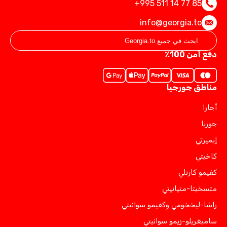
+995 511 14 77 85
info@georgia.to
دفع آمن 100٪
مناطق جورجيا
أجارا
جوريا
إيميرتي
كاخيتي
كفيمو كارتلي
متسخيتا-متيانيتي
راشا-ليخخومي وكفيمو سوانيتي
ساميغريلو-زيمو سوانيتي