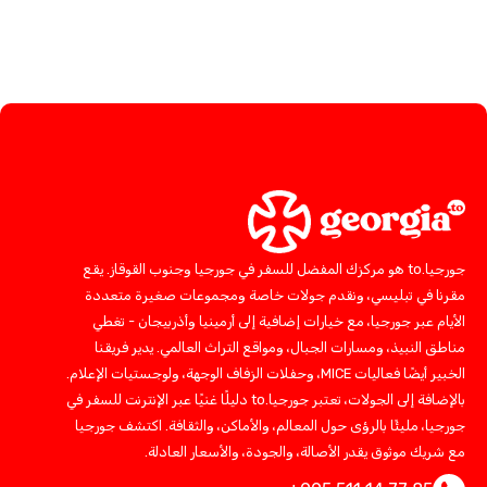
جورجيا.to هو مركزك المفضل للسفر في جورجيا وجنوب القوقاز. يقع
مقرنا في تبليسي، ونقدم جولات خاصة ومجموعات صغيرة متعددة
الأيام عبر جورجيا، مع خيارات إضافية إلى أرمينيا وأذربيجان - تغطي
مناطق النبيذ، ومسارات الجبال، ومواقع التراث العالمي. يدير فريقنا
الخبير أيضًا فعاليات MICE، وحفلات الزفاف الوجهة، ولوجستيات الإعلام.
بالإضافة إلى الجولات، تعتبر جورجيا.to دليلًا غنيًا عبر الإنترنت للسفر في
جورجيا، مليئًا بالرؤى حول المعالم، والأماكن، والثقافة. اكتشف جورجيا
مع شريك موثوق يقدر الأصالة، والجودة، والأسعار العادلة.