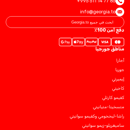
+995 511 14 77 85
info@georgia.to
دفع آمن 100٪
مناطق جورجيا
أجارا
جوريا
إيميرتي
كاخيتي
كفيمو كارتلي
متسخيتا-متيانيتي
راشا-ليخخومي وكفيمو سوانيتي
ساميغريلو-زيمو سوانيتي