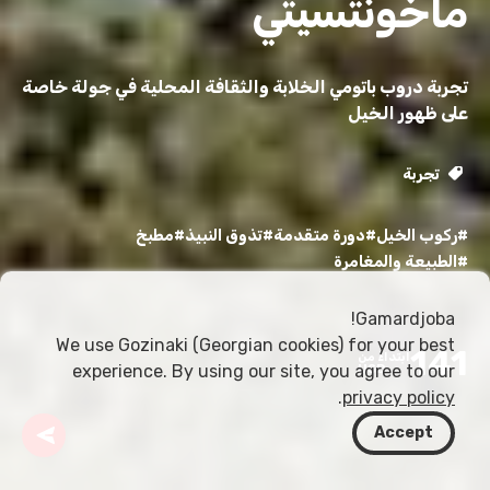
ماخونتسيتي
تجربة دروب باتومي الخلابة والثقافة المحلية في جولة خاصة
على ظهور الخيل
تجربة
#ركوب الخيل
#دورة متقدمة
#تذوق النبيذ
#مطبخ
#الطبيعة والمغامرة
Gamardjoba!
We use Gozinaki (Georgian cookies) for your best
141
ابتداءً من
experience. By using our site, you agree to our
USD
.
privacy policy
Accept