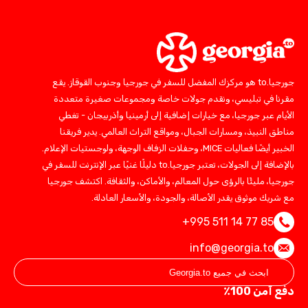
جورجيا.to هو مركزك المفضل للسفر في جورجيا وجنوب القوقاز. يقع
مقرنا في تبليسي، ونقدم جولات خاصة ومجموعات صغيرة متعددة
الأيام عبر جورجيا، مع خيارات إضافية إلى أرمينيا وأذربيجان - تغطي
مناطق النبيذ، ومسارات الجبال، ومواقع التراث العالمي. يدير فريقنا
الخبير أيضًا فعاليات MICE، وحفلات الزفاف الوجهة، ولوجستيات الإعلام.
بالإضافة إلى الجولات، تعتبر جورجيا.to دليلًا غنيًا عبر الإنترنت للسفر في
جورجيا، مليئًا بالرؤى حول المعالم، والأماكن، والثقافة. اكتشف جورجيا
مع شريك موثوق يقدر الأصالة، والجودة، والأسعار العادلة.
+995 511 14 77 85
info@georgia.to
دفع آمن 100٪