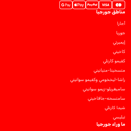
مناطق جورجيا
أجارا
جوريا
إيميرتي
كاخيتي
كفيمو كارتلي
متسخيتا-متيانيتي
راشا-ليخخومي وكفيمو سوانيتي
ساميغريلو-زيمو سوانيتي
سامتسخه-جافاخيتي
شيدا كارتلي
تبليسي
ما وراء جورجيا