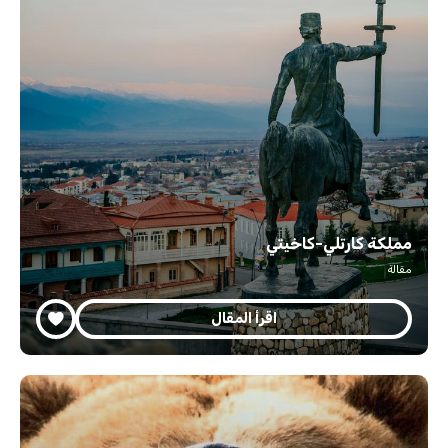
مملكة كارتلي-كاخيتي
مقالة
اقرأ المقال