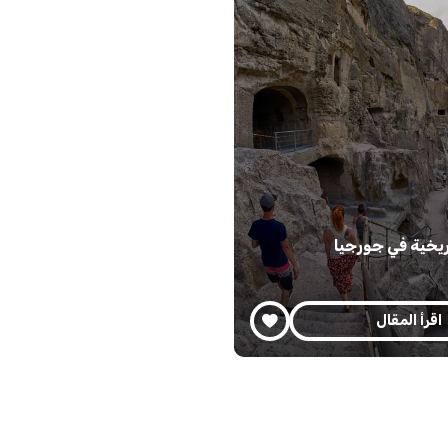
ريخية في جورجيا
اقرأ المقال