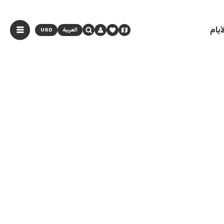
يام
العربية
USD