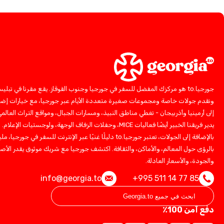
جورجيا.to هو مركزك المفضل للسفر في جورجيا وجنوب القوقاز. يقع مقرنا في تبلي
ونقدم جولات خاصة ومجموعات صغيرة متعددة الأيام عبر جورجيا، مع خيارات إضا
إلى أرمينيا وأذربيجان - تغطي مناطق النبيذ، ومسارات الجبال، ومواقع التراث العالمي
يدير فريقنا الخبير أيضًا فعاليات MICE، وحفلات الزفاف الوجهة، ولوجستيات الإعلام.
بالإضافة إلى الجولات، تعتبر جورجيا.to دليلًا غنيًا عبر الإنترنت للسفر في جورجيا، ملي
بالرؤى حول المعالم، والأماكن، والثقافة. اكتشف جورجيا مع شريك موثوق يقدر الأصا
والجودة، والأسعار العادلة.
info@georgia.to
+995 511 14 77 85
دفع آمن 100٪