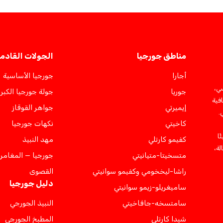
مناطق جورجيا
الجولات القادم
أجارا
جورجيا الأساسية
سي،
جوريا
جولة جورجيا الكبر
فية
إيميرتي
جواهر القوقاز
.
كاخيتي
نكهات جورجيا
ئًا
كفيمو كارتلي
مهد النبيذ
لة،
متسخيتا-متيانيتي
جورجيا — المغامر
راشا-ليخخومي وكفيمو سوانيتي
القصوى
دليل جورجيا
ساميغريلو-زيمو سوانيتي
سامتسخه-جافاخيتي
النبيذ الجورجي
شيدا كارتلي
المطبخ الجورجي