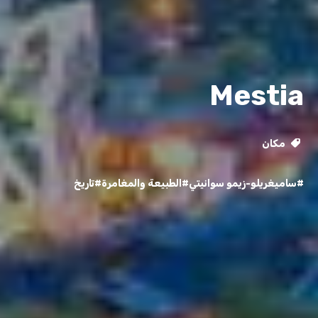
Mestia
مكان
#ساميغريلو-زيمو سوانيتي
#الطبيعة والمغامرة
#تاريخ