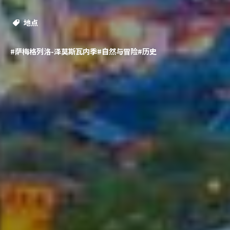
地点
#萨梅格列洛-泽莫斯瓦内季
#自然与冒险
#历史