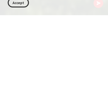
Accept
格鲁吉亚
目的地
萨梅格列洛-泽莫斯瓦内季
梅斯蒂亚
梅斯蒂亚是位于格鲁吉亚西北部斯瓦涅季腹地的一
座迷人小镇。小镇海拔1500米，四周被壮丽的自然
景观环绕。梅斯蒂亚是该地区的文化与历史中心，
以其悠久的历史、独特的建筑和传统生活方式闻
名。
斯瓦尼人是斯瓦涅季的土著民族，几个世纪以来一