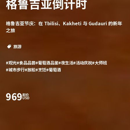
格鲁吉亚倒计时
格鲁吉亚节庆：在 Tbilisi、Kakheti 与 Gudauri 的新年
之旅
旅游
#观光
#食品品尝
#葡萄酒品鉴
#夜生活
#活动庆祝
#大师班
#城市步行
#放松
#烹饪
#葡萄酒
969
起价
USD