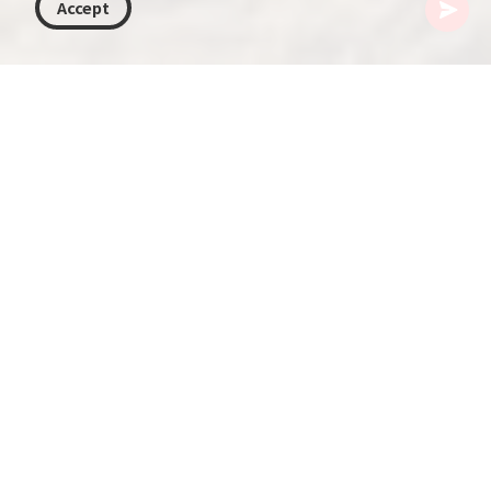
Accept
格鲁吉亚
目的地
第比利斯
梅特希教堂
梅特希教堂坐落在俯瞰库拉河（Mtkvari River）的
岩石高地上，是第比利斯最具标志性的景点之一。
教堂始建于13世纪德米特里乌斯二世统治时期，历
经多次修缮与恢复，保留了深厚的历史痕迹。
教堂曾先后被用作王室居所、清真寺与监狱。如今
它既是热门的旅游景点，也是仍在使用的东正教教
堂。内部装饰有描绘基督生平与格鲁吉亚东正教场