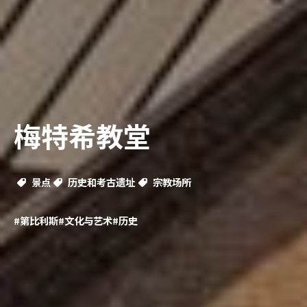
梅特希教堂
景点
历史和考古遗址
宗教场所
#第比利斯
#文化与艺术
#历史