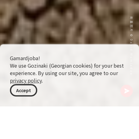
封面图片 © David Mumladze
Gamardjoba!
We use Gozinaki (Georgian cookies) for your best
experience. By using our site, you agree to our
privacy policy
.
Accept
格鲁吉亚
目的地
克韦莫卡特利
Mravaltskaro 水库