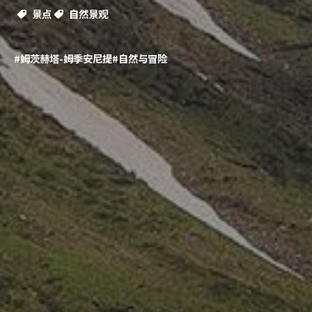
景点
自然景观
#姆茨赫塔-姆季安尼提
#自然与冒险