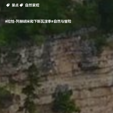
景点
自然景观
#拉恰-列赫胡米和下斯瓦涅季
#自然与冒险