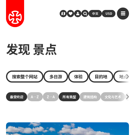
中文
USD
发现 景点
搜索整个网站
多日游
体验
目的地
地点
最受欢迎
A—Z
Z—A
所有类型
建筑结构
文化与艺术
历