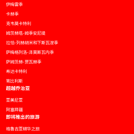
伊梅雷季
卡赫季
克韦莫卡特利
姆茨赫塔-姆季安尼提
拉恰-列赫胡米和下斯瓦涅季
萨梅格列洛-泽莫斯瓦内季
萨姆茨赫-贾瓦赫季
希达卡特利
第比利斯
超越乔治亚
亚美尼亚
阿塞拜疆
即将推出的旅游
格鲁吉亚精华之旅