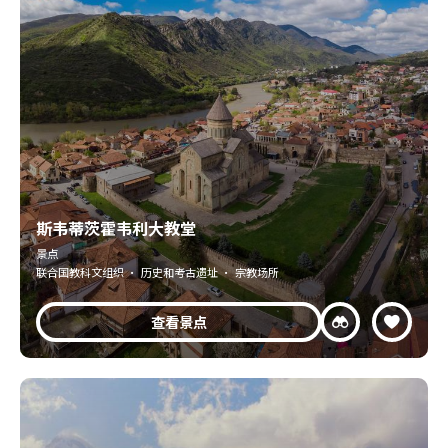
斯韦蒂茨霍韦利大教堂
景点
联合国教科文组织 · 历史和考古遗址 · 宗教场所
查看景点