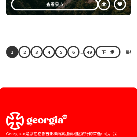
查看景点
...
1
2
3
4
5
6
49
下一步
最后 »
Georgia.to是您在格鲁吉亚和南高加索地区旅行的首选中心。我