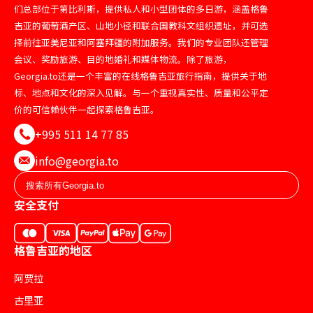
们总部位于第比利斯，提供私人和小型团体的多日游，涵盖格鲁
吉亚的葡萄酒产区、山地小径和联合国教科文组织遗址，并可选
择前往亚美尼亚和阿塞拜疆的附加服务。我们的专业团队还管理
会议、奖励旅游、目的地婚礼和媒体物流。除了旅游，
Georgia.to还是一个丰富的在线格鲁吉亚旅行指南，提供关于地
标、地点和文化的深入见解。与一个重视真实性、质量和公平定
价的可信赖伙伴一起探索格鲁吉亚。
+995 511 14 77 85
info@georgia.to
安全支付
格鲁吉亚的地区
阿贾拉
古里亚