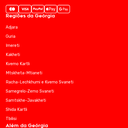
Regiões da Geórgia
Adjara
Guria
Imereti
Kakheti
Kvemo Kartli
Mtskheta-Mtianeti
Racha-Lechkhumi e Kvemo Svaneti
Samegrelo-Zemo Svaneti
Samtskhe-Javakheti
Shida Kartli
Tbilisi
Além da Geórgia