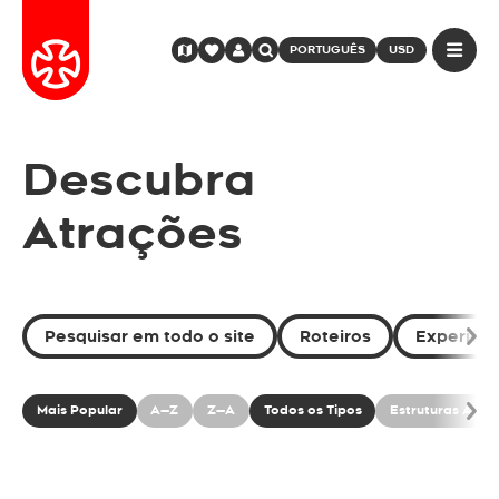
PORTUGUÊS
USD
Descubra
Atrações
Pesquisar em todo o site
Roteiros
Experiênc
Mais Popular
A—Z
Z—A
Todos os Tipos
Estruturas Arqu