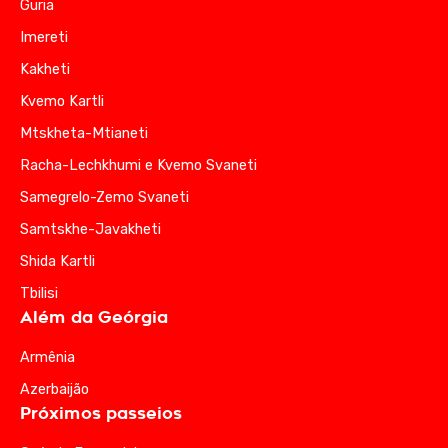
Guria
Imereti
Kakheti
Kvemo Kartli
Mtskheta-Mtianeti
Racha-Lechkhumi e Kvemo Svaneti
Samegrelo-Zemo Svaneti
Samtskhe-Javakheti
Shida Kartli
Tbilisi
Além da Geórgia
Armênia
Azerbaijão
Próximos passeios