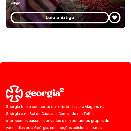
Artigo
Leia o Artigo
Georgia.to é o seu ponto de referência para viagens na
Geórgia e no Sul do Cáucaso. Com sede em Tbilisi,
oferecemos passeios privados e em pequenos grupos de
vários dias pela Geórgia, com opções adicionais para a