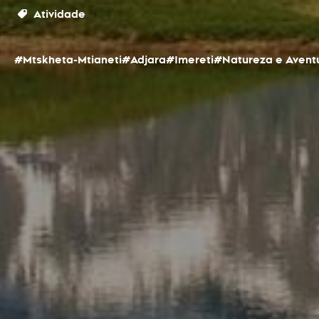
Atividade
#Mtskheta-Mtianeti
#Adjara
#Imereti
#Natureza e Avent