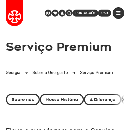
PORTUGUÊS
USD
Serviço Premium
Geórgia
Sobre a Georgia.to
Serviço Premium
Sobre nós
Nossa História
A Diferença
Q