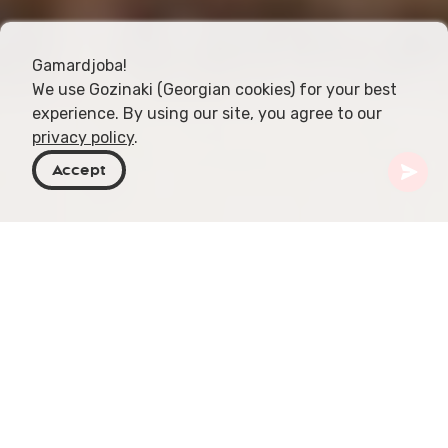
Gamardjoba!
We use Gozinaki (Georgian cookies) for your best
experience. By using our site, you agree to our
privacy policy
.
Accept
Geórgia
Temas
Dicas de Viagem
À medida que você fixa seus olhos na vibrante
cultura e nas deslumbrantes paisagens da
Geórgia, equipar-se com dicas de viagem