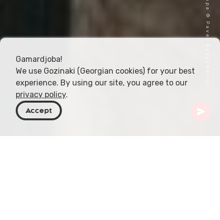
Imagem de capa © Pavel Ageychenko
Gamardjoba!
We use Gozinaki (Georgian cookies) for your best
experience. By using our site, you agree to our
privacy policy
.
Accept
Geórgia
Destinos
Shida Kartli
Gori
Museu de Stalin
O Museu de Stalin está localizado na cidade de