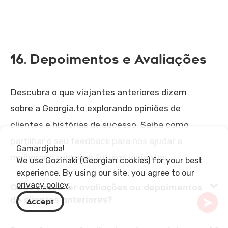
16. Depoimentos e Avaliações
Descubra o que viajantes anteriores dizem
sobre a Georgia.to explorando opiniões de
clientes e histórias de sucesso. Saiba como
partilhar o seu feedback para nos ajudar a
Gamardjoba!
melhorar e a inspirar futuros viajantes.
We use Gozinaki (Georgian cookies) for your best
experience. By using our site, you agree to our
privacy policy
.
Onde posso ler avaliações ou depoimentos
de clientes anteriores?
Accept