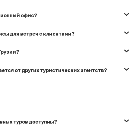
ционный офис?
исы для встреч с клиентами?
 Грузии?
ается от других туристических агентств?
вных туров доступны?