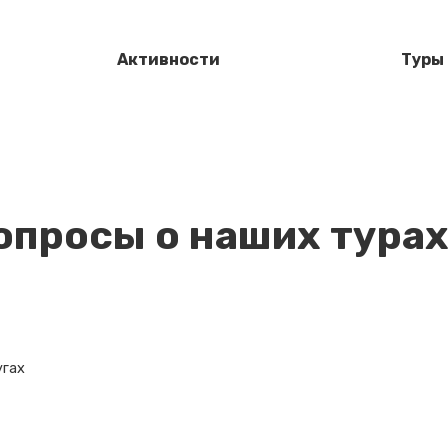
Активности
Туры
опросы о наших турах
угах