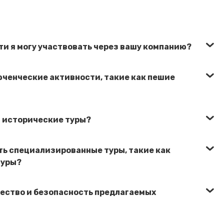
ти я могу участвовать через вашу компанию?
юченческие активности, такие как пешие
и исторические туры?
ть специализированные туры, такие как
туры?
чество и безопасность предлагаемых