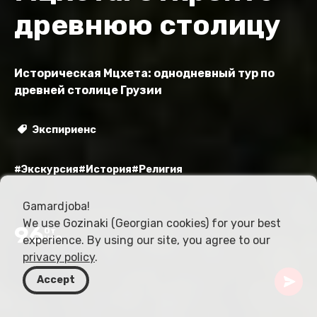
древнюю столицу
Историческая Мцхета: однодневный тур по
древней столице Грузии
Экспириенс
#Экскурсия
#История
#Религия
Gamardjoba!
We use Gozinaki (Georgian cookies) for your best
96
От
experience. By using our site, you agree to our
USD
privacy policy
.
Accept