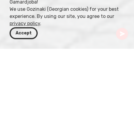
Gamardjoba!
We use Gozinaki (Georgian cookies) for your best
experience. By using our site, you agree to our
privacy policy
.
Accept
Грузия
Направления
Гурия
Озургети
Драматический театр Озургети
Шёпоты прошлых спектаклей до сих пор
слышны в коридорах Государственного
драматического театра Озургети. Более чем
полтора века истории. Театральная жизнь