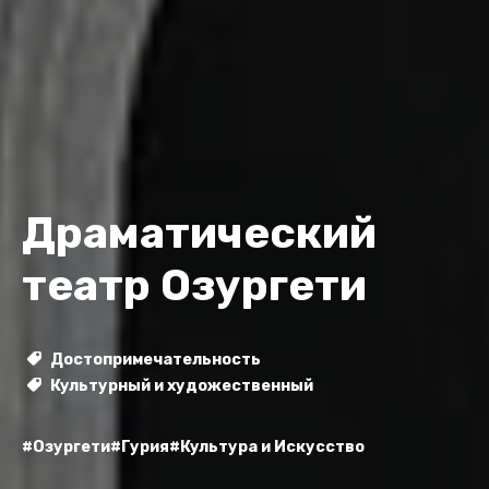
Драматический
театр Озургети
Достопримечательность
Культурный и художественный
#Озургети
#Гурия
#Культура и Искусство