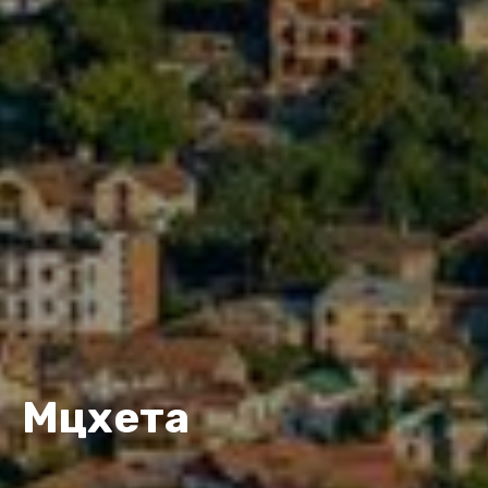
Мцхета