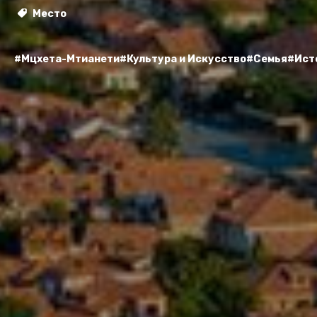
Место
#Мцхета-Мтианети
#Культура и Искусство
#Семья
#Ист