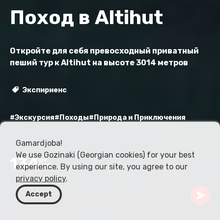
Поход в Altihut
Откройте для себя превосходный приватный
пеший тур к Altihut на высоте 3014 метров
Экспириенс
#Экскурсия
#Походы
#Природа и Приключения
Gamardjoba!
We use Gozinaki (Georgian cookies) for your best
134
От
experience. By using our site, you agree to our
USD
privacy policy
.
Accept