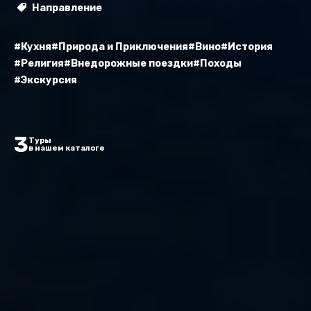
Направление
#Кухня
#Природа и Приключения
#Вино
#История
#Религия
#Внедорожные поездки
#Походы
#Экскурсия
3
Туры
в нашем каталоге