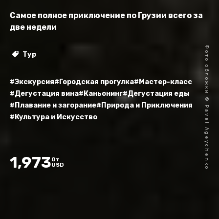
Самое полное приключение по Грузии всего за
две недели
Фото обложки © Pavel Ageychenko
Тур
#Экскурсия
#Городская прогулка
#Мастер-класс
#Дегустация вина
#Каньонинг
#Дегустация еды
#Плавание и загорание
#Природа и Приключения
#Культура и Искусство
1,973
От
USD