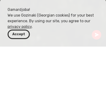
Gamardjoba!
We use Gozinaki (Georgian cookies) for your best
experience. By using our site, you agree to our
privacy policy
.
Accept
Грузия
Направления
Имерети
Кутаиси
Багратский собор
Багратский собор, расположенный в Кутаиси,
был возведён в XI веке и является шедевром
средневековой грузинской архитектуры. Из