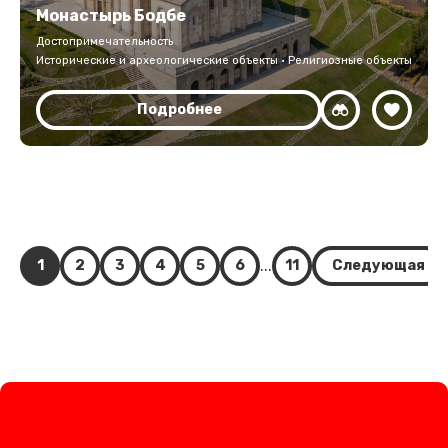
Монастырь Бодбе
Достопримечательность
Исторические и археологические объекты · Религиозные объекты
Подробнее
...
1
2
3
4
5
6
11
Следующая