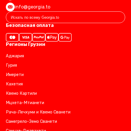
info@georgia.to
Безопасная оплата
Регионы Грузии
Аджария
Гурия
Имерети
Кахетия
Квемо Картили
Мцхета-Мтианети
Рача-Лечхуми и Квемо Сванети
Самегрело-Земо Сванети
Самцхе-Джавахети