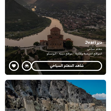
دير Jvari
معلم سياحي
المواقع التاريخية والأثرية · مواقع دينية · اليونسكو
شاهد المعلم السياحي