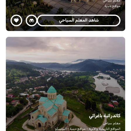
معلم سياحي
مواقع دينية
شاهد المعلم السياحي
كاتدرائية باغراتي
معلم سياحي
المواقع التاريخية والأثرية · مواقع دينية · اليونسكو