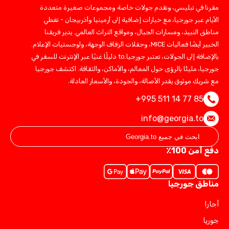
مقرنا في تبليسي، ونقدم جولات خاصة ومجموعات صغيرة متعددة
الأيام عبر جورجيا، مع خيارات إضافية إلى أرمينيا وأذربيجان - تغطي
مناطق النبيذ، ومسارات الجبال، ومواقع التراث العالمي. يدير فريقنا
الخبير أيضًا فعاليات MICE، وحفلات الزفاف الوجهة، ولوجستيات الإعلام.
بالإضافة إلى الجولات، تعتبر جورجيا.to دليلًا غنيًا عبر الإنترنت للسفر في
جورجيا، مليئًا بالرؤى حول المعالم، والأماكن، والثقافة. اكتشف جورجيا
مع شريك موثوق يقدر الأصالة، والجودة، والأسعار العادلة.
+995 511 14 77 85
info@georgia.to
دفع آمن 100٪
مناطق جورجيا
أجارا
جوريا