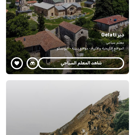
دير Gelati
معلم سياحي
المواقع التاريخية والأثرية · مواقع دينية · اليونسكو
شاهد المعلم السياحي