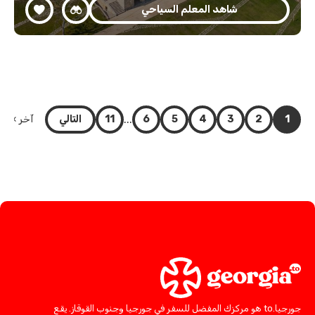
شاهد المعلم السياحي
...
1
2
3
4
5
6
11
التالي
آخر »
جورجيا.to هو مركزك المفضل للسفر في جورجيا وجنوب القوقاز. يقع