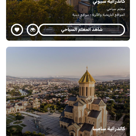
كاتدرائية سيوني
معلم سياحي
المواقع التاريخية والأثرية · مواقع دينية
شاهد المعلم السياحي
كاتدرائية ساميبا