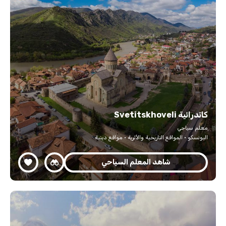
كاتدرائية Svetitskhoveli
معلم سياحي
اليونسكو · المواقع التاريخية والأثرية · مواقع دينية
شاهد المعلم السياحي