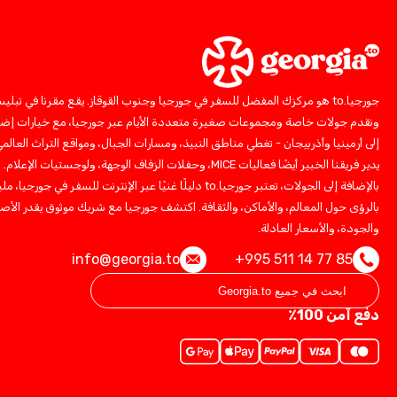
جورجيا.to هو مركزك المفضل للسفر في جورجيا وجنوب القوقاز. يقع مقرنا في تبلي
ونقدم جولات خاصة ومجموعات صغيرة متعددة الأيام عبر جورجيا، مع خيارات إضا
إلى أرمينيا وأذربيجان - تغطي مناطق النبيذ، ومسارات الجبال، ومواقع التراث العالمي
يدير فريقنا الخبير أيضًا فعاليات MICE، وحفلات الزفاف الوجهة، ولوجستيات الإعلام.
بالإضافة إلى الجولات، تعتبر جورجيا.to دليلًا غنيًا عبر الإنترنت للسفر في جورجيا، ملي
بالرؤى حول المعالم، والأماكن، والثقافة. اكتشف جورجيا مع شريك موثوق يقدر الأصا
والجودة، والأسعار العادلة.
info@georgia.to
+995 511 14 77 85
دفع آمن 100٪