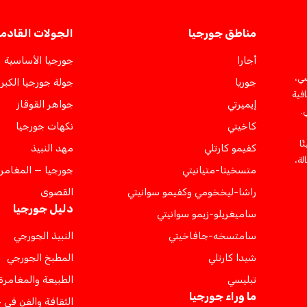
مناطق جورجيا
الجولات القادم
أجارا
جورجيا الأساسية
سي،
جوريا
جولة جورجيا الكبر
فية
إيميرتي
جواهر القوقاز
.
كاخيتي
نكهات جورجيا
ئًا
كفيمو كارتلي
مهد النبيذ
لة،
متسخيتا-متيانيتي
جورجيا — المغامر
راشا-ليخخومي وكفيمو سوانيتي
القصوى
دليل جورجيا
ساميغريلو-زيمو سوانيتي
سامتسخه-جافاخيتي
النبيذ الجورجي
شيدا كارتلي
المطبخ الجورجي
تبليسي
الطبيعة والمغامرة
ما وراء جورجيا
الثقافة والفن في 