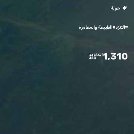
جولة
#التنزه
#الطبيعة والمغامرة
1,310
ابتداءً من
USD