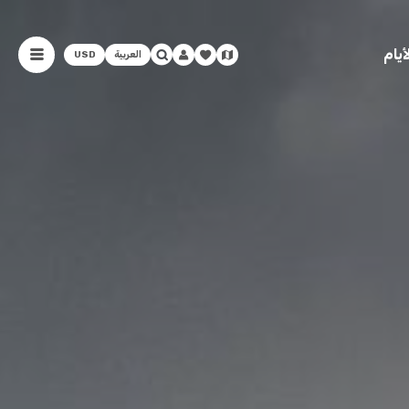
يام
العربية
USD