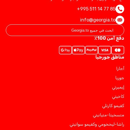
+995 511 14 77 85
info@georgia.to
دفع آمن 100٪
مناطق جورجيا
أجارا
جوريا
إيميرتي
كاخيتي
كفيمو كارتلي
متسخيتا-متيانيتي
راشا-ليخخومي وكفيمو سوانيتي