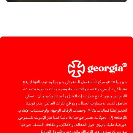
جورجيا.to هو مركزك المفضل للسفر في جورجيا وجنوب القوقاز. يقع
مقرنا في تبليسي، ونقدم جولات خاصة ومجموعات صغيرة متعددة
الأيام عبر جورجيا، مع خيارات إضافية إلى أرمينيا وأذربيجان - تغطي
مناطق النبيذ، ومسارات الجبال، ومواقع التراث العالمي. يدير فريقنا
الخبير أيضًا فعاليات MICE، وحفلات الزفاف الوجهة، ولوجستيات الإعلام.
بالإضافة إلى الجولات، تعتبر جورجيا.to دليلًا غنيًا عبر الإنترنت للسفر في
جورجيا، مليئًا بالرؤى حول المعالم، والأماكن، والثقافة. اكتشف جورجيا
مع شريك موثوق يقدر الأصالة، والجودة، والأسعار العادلة.