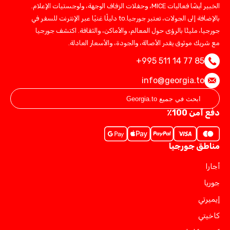
الخبير أيضًا فعاليات MICE، وحفلات الزفاف الوجهة، ولوجستيات الإعلام.
بالإضافة إلى الجولات، تعتبر جورجيا.to دليلًا غنيًا عبر الإنترنت للسفر في
جورجيا، مليئًا بالرؤى حول المعالم، والأماكن، والثقافة. اكتشف جورجيا
مع شريك موثوق يقدر الأصالة، والجودة، والأسعار العادلة.
+995 511 14 77 85
info@georgia.to
دفع آمن 100٪
مناطق جورجيا
أجارا
جوريا
إيميرتي
كاخيتي