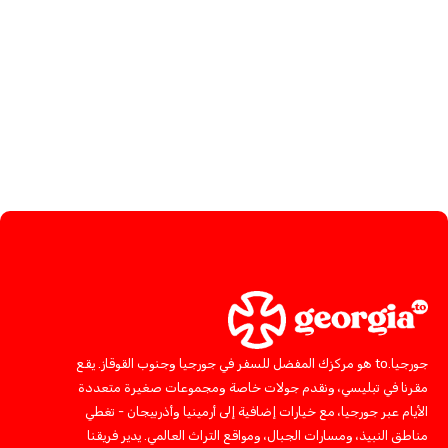
جورجيا.to هو مركزك المفضل للسفر في جورجيا وجنوب القوقاز. يقع
مقرنا في تبليسي، ونقدم جولات خاصة ومجموعات صغيرة متعددة
الأيام عبر جورجيا، مع خيارات إضافية إلى أرمينيا وأذربيجان - تغطي
مناطق النبيذ، ومسارات الجبال، ومواقع التراث العالمي. يدير فريقنا