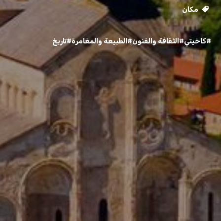
مكان
#كاخيتي
#الثقافة والفنون
#الطبيعة والمغامرة
#تاريخ