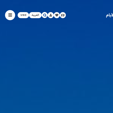
يام
العربية
USD