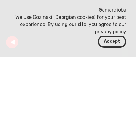
Gamardjoba!
We use Gozinaki (Georgian cookies) for your best
experience. By using our site, you agree to our
.
privacy policy
Accept
جورجيا
وجهات
سامتسخه-جافاخيتي
Trialeti Range
مختبئة في الجزء الجنوبي من جورجيا، داخل إقليم
Samtskhe-Javakheti، تقف روعة سلسلة Trialeti
شامخة. كجزء من جبال القوقاز الصغرى، تمتد السلسلة