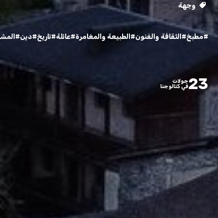
وجهة
#مطبخ
#الثقافة والفنون
#الطبيعة والمغامرة
#عائلة
#تاريخ
#دين
#المشي 
23
جولات
في كتالوجنا